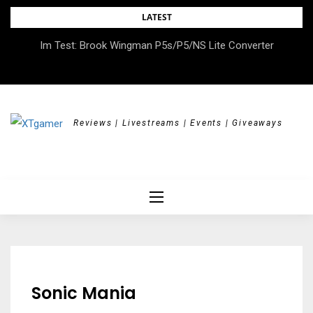
Skip
LATEST
to
DOK.fest München 2026 – Empowered, HerStory, Beyond
Im Test: Brook Wingman P5s/P5/NS Lite Converter
content
Borders
Reviews | Livestreams | Events | Giveaways
Sonic Mania