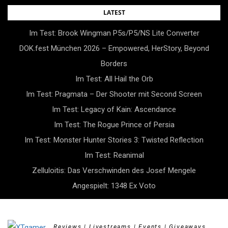
Skip
LATEST
to
Im Test: Brook Wingman P5s/P5/NS Lite Converter
content
DOK.fest München 2026 – Empowered, HerStory, Beyond
Borders
Im Test: All Hail the Orb
Im Test: Pragmata – Der Shooter mit Second Screen
Im Test: Legacy of Kain: Ascendance
Im Test: The Rogue Prince of Persia
Im Test: Monster Hunter Stories 3: Twisted Reflection
Im Test: Reanimal
Zelluloitis: Das Verschwinden des Josef Mengele
Angespielt: 1348 Ex Voto
Reviews | Livestreams | Events | Giveaways