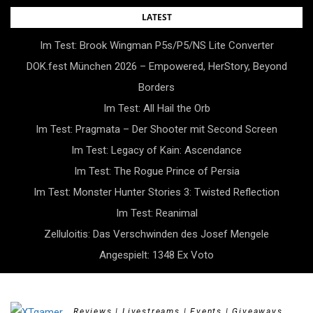
Skip
LATEST
to
Im Test: Brook Wingman P5s/P5/NS Lite Converter
content
DOK.fest München 2026 – Empowered, HerStory, Beyond
Borders
Im Test: All Hail the Orb
Im Test: Pragmata – Der Shooter mit Second Screen
Im Test: Legacy of Kain: Ascendance
Im Test: The Rogue Prince of Persia
Im Test: Monster Hunter Stories 3: Twisted Reflection
Im Test: Reanimal
Zelluloitis: Das Verschwinden des Josef Mengele
Angespielt: 1348 Ex Voto
Reviews | Livestreams | Events | Giveaways