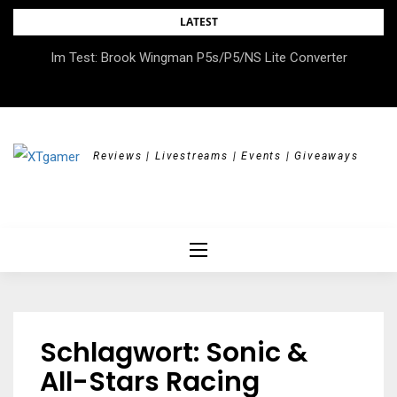
Skip
LATEST
to
DOK.fest München 2026 – Empowered, HerStory, Beyond
Im Test: Brook Wingman P5s/P5/NS Lite Converter
content
Borders
Reviews | Livestreams | Events | Giveaways
Schlagwort:
Sonic &
All-Stars Racing