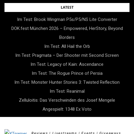
Skip
LATEST
to
Im Test: Brook Wingman P5s/P5/NS Lite Converter
content
DOK.fest München 2026 – Empowered, HerStory, Beyond
Borders
Im Test: All Hail the Orb
Im Test: Pragmata – Der Shooter mit Second Screen
Im Test: Legacy of Kain: Ascendance
Im Test: The Rogue Prince of Persia
Im Test: Monster Hunter Stories 3: Twisted Reflection
Im Test: Reanimal
Zelluloitis: Das Verschwinden des Josef Mengele
Angespielt: 1348 Ex Voto
Reviews | Livestreams | Events | Giveaways