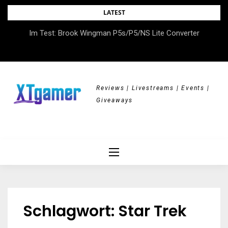
Skip
LATEST
to
DOK.fest München 2026 – Empowered, HerStory, Beyond
Im Test: Brook Wingman P5s/P5/NS Lite Converter
content
Borders
Reviews | Livestreams | Events |
Giveaways
Schlagwort:
Star Trek