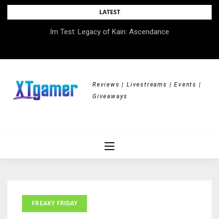
Skip
LATEST
to
Im Test: Legacy of Kain: Ascendance
content
Reviews | Livestreams | Events |
Giveaways
FREAKY FRIDAY