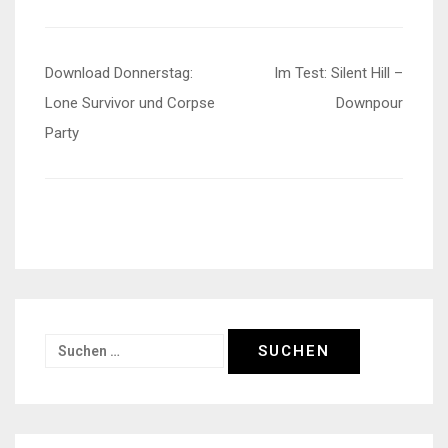
Beitragsnavigation
Download Donnerstag:
Im Test: Silent Hill –
Lone Survivor und Corpse
Downpour
Party
Suchen
nach: