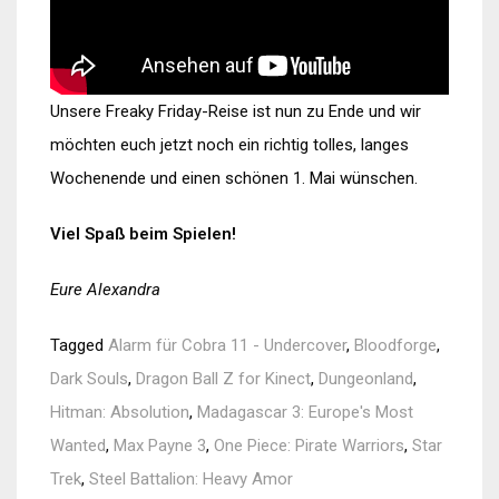
Unsere Freaky Friday-Reise ist nun zu Ende und wir
möchten euch jetzt noch ein richtig tolles, langes
Wochenende und einen schönen 1. Mai wünschen.
Viel Spaß beim Spielen!
Eure Alexandra
Tagged
Alarm für Cobra 11 - Undercover
,
Bloodforge
,
Dark Souls
,
Dragon Ball Z for Kinect
,
Dungeonland
,
Hitman: Absolution
,
Madagascar 3: Europe's Most
Wanted
,
Max Payne 3
,
One Piece: Pirate Warriors
,
Star
Trek
,
Steel Battalion: Heavy Amor