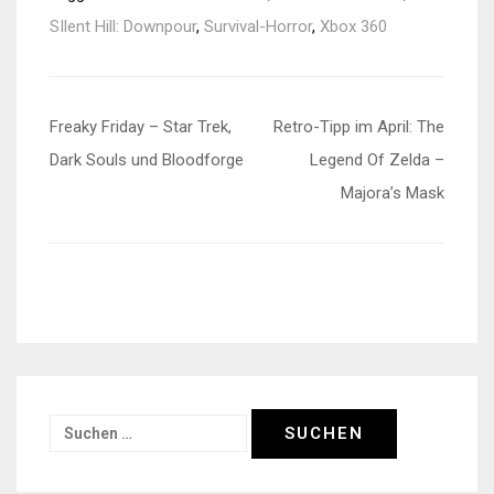
SIlent Hill: Downpour
,
Survival-Horror
,
Xbox 360
Beitragsnavigation
Freaky Friday – Star Trek,
Retro-Tipp im April: The
Dark Souls und Bloodforge
Legend Of Zelda –
Majora’s Mask
Suchen
nach: