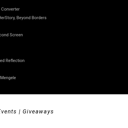
 Converter
erStory, Beyond Borders
econd Screen
ed Reflection
f Mengele
Events | Giveaways