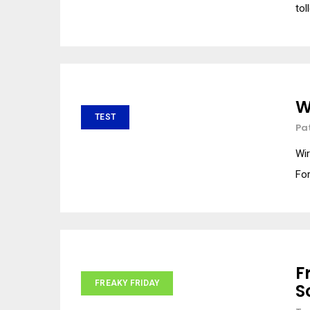
tol
W
TEST
Pa
Wir
Fo
F
FREAKY FRIDAY
S