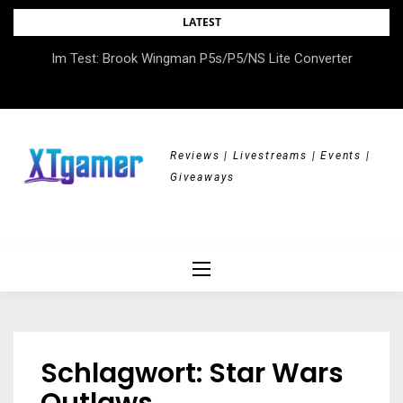
Skip
LATEST
to
DOK.fest München 2026 – Empowered, HerStory, Beyond
Im Test: Brook Wingman P5s/P5/NS Lite Converter
content
Borders
Reviews | Livestreams | Events |
Giveaways
Schlagwort:
Star Wars