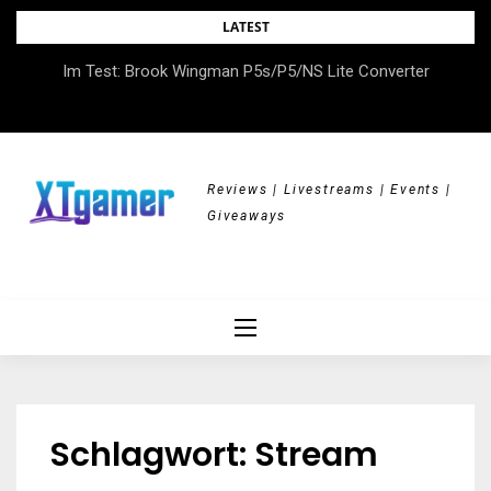
Skip
LATEST
to
DOK.fest München 2026 – Empowered, HerStory, Beyond
Im Test: Brook Wingman P5s/P5/NS Lite Converter
content
Borders
Reviews | Livestreams | Events |
Giveaways
Schlagwort:
Stream