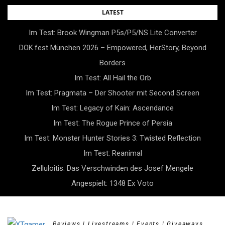
Skip
LATEST
to
Im Test: Brook Wingman P5s/P5/NS Lite Converter
content
DOK.fest München 2026 – Empowered, HerStory, Beyond
Borders
Im Test: All Hail the Orb
Im Test: Pragmata – Der Shooter mit Second Screen
Im Test: Legacy of Kain: Ascendance
Im Test: The Rogue Prince of Persia
Im Test: Monster Hunter Stories 3: Twisted Reflection
Im Test: Reanimal
Zelluloitis: Das Verschwinden des Josef Mengele
Angespielt: 1348 Ex Voto
Reviews | Livestreams | Events | Giveaways