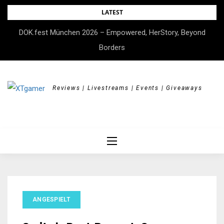
Skip
LATEST
to
DOK.fest München 2026 – Empowered, HerStory, Beyond
content
Borders
Reviews | Livestreams | Events | Giveaways
ANGESPIELT