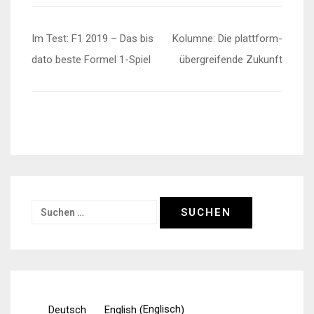
Beitragsnavigation
Im Test: F1 2019 – Das bis
Kolumne: Die plattform-
dato beste Formel 1-Spiel
übergreifende Zukunft
Suchen
nach:
Englisch
Deutsch
English
(
)