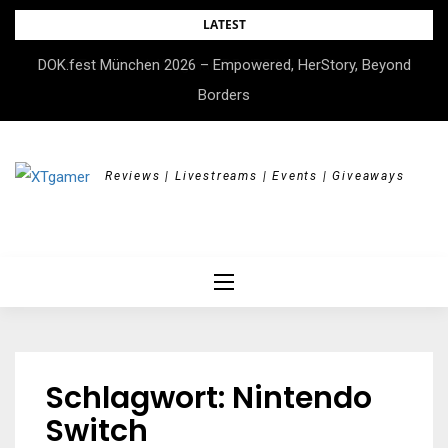
Skip
LATEST
to
DOK.fest München 2026 – Empowered, HerStory, Beyond
content
Borders
Reviews | Livestreams | Events | Giveaways
Schlagwort:
Nintendo
Switch