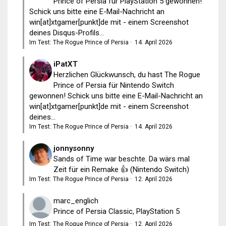
Prince of Persia für PlayStation 5 gewonnen!
Schick uns bitte eine E-Mail-Nachricht an
win[at]xtgamer[punkt]de mit - einem Screenshot
deines Disqus-Profils...
Im Test: The Rogue Prince of Persia
·
14. April 2026
iPatXT
Herzlichen Glückwunsch, du hast The Rogue
Prince of Persia für Nintendo Switch
gewonnen! Schick uns bitte eine E-Mail-Nachricht an
win[at]xtgamer[punkt]de mit - einem Screenshot
deines...
Im Test: The Rogue Prince of Persia
·
14. April 2026
jonnysonny
Sands of Time war beschte. Da wärs mal
Zeit für ein Remake 👍 (Nintendo Switch)
Im Test: The Rogue Prince of Persia
·
12. April 2026
marc_englich
Prince of Persia Classic, PlayStation 5
Im Test: The Rogue Prince of Persia
·
12. April 2026