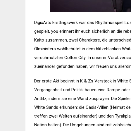
DigixArts Erstlingswerk war das Rhythmusspiel Lost
gespielt, you erinnert ihr euch sicherlich an die r
Kaito zusammen, zwei Charaktere, die unterschie
Ölministers wohlbehütet in dem blitzeblanken Wh
verschmutzten Colton City. In unserer Vorabversio
zueinander gefunden haben, wir freuen uns allerdin
Der erste Akt beginnt in K & Zs Versteck in White S
Vergangenheit und Politik, bauen eine Rampe ode
Antlitz, indem sie eine Wand zusprayen. Die Spiele
White Sands erkunden: die Oasis-Villen (Heimat d
treffen zwei Welten aufeinander) und den Tyrakplat
Nation halten). Die Umgebungen sind mit zahlreich