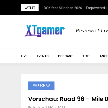
Skip
LATEST
DOK.fest München 2026 – Empowered, H
to
content
Reviews | Li
LIVE
EVENTS
PODCAST
TEST
ANGE
VORSCHAU
Vorschau: Road 96 – Mile 
Patrick
-
1. März 2023