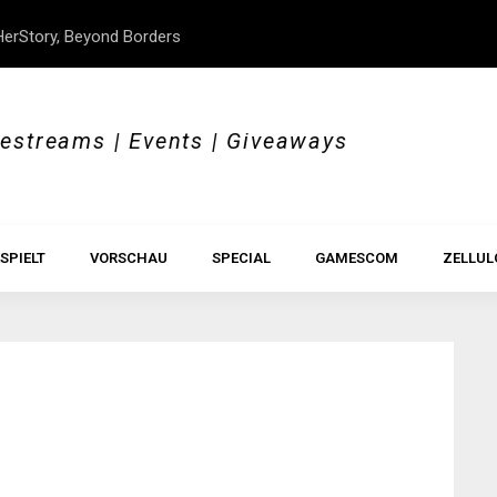
erStory, Beyond Borders
Im Test: All Hail the Orb
vestreams | Events | Giveaways
SPIELT
VORSCHAU
SPECIAL
GAMESCOM
ZELLUL
0