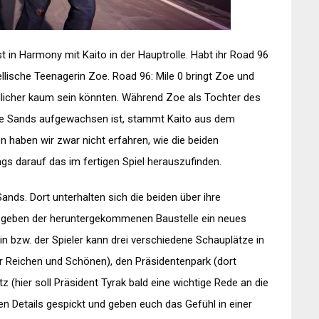
 in Harmony mit Kaito in der Hauptrolle. Habt ihr Road 96
ebellische Teenagerin Zoe. Road 96: Mile 0 bringt Zoe und
dlicher kaum sein könnten. Während Zoe als Tochter des
ite Sands aufgewachsen ist, stammt Kaito aus dem
n haben wir zwar nicht erfahren, wie die beiden
gs darauf das im fertigen Spiel herauszufinden.
ands. Dort unterhalten sich die beiden über ihre
r geben der heruntergekommenen Baustelle ein neues
rin bzw. der Spieler kann drei verschiedene Schauplätze in
er Reichen und Schönen), den Präsidentenpark (dort
z (hier soll Präsident Tyrak bald eine wichtige Rede an die
en Details gespickt und geben euch das Gefühl in einer