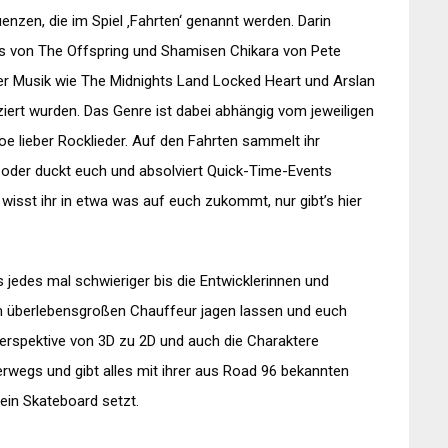
nzen, die im Spiel ‚Fahrten‘ genannt werden. Darin
es von The Offspring und Shamisen Chikara von Pete
er Musik wie The Midnights Land Locked Heart und Arslan
ziert wurden. Das Genre ist dabei abhängig vom jeweiligen
oe lieber Rocklieder. Auf den Fahrten sammelt ihr
gt oder duckt euch und absolviert Quick-Time-Events
 wisst ihr in etwa was auf euch zukommt, nur gibt’s hier
’s jedes mal schwieriger bis die Entwicklerinnen und
m überlebensgroßen Chauffeur jagen lassen und euch
erspektive von 3D zu 2D und auch die Charaktere
erwegs und gibt alles mit ihrer aus Road 96 bekannten
ein Skateboard setzt.