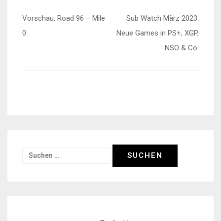
Beitragsnavigation
Vorschau: Road 96 – Mile
Sub Watch März 2023:
0
Neue Games in PS+, XGP,
NSO & Co.
Suchen
nach: