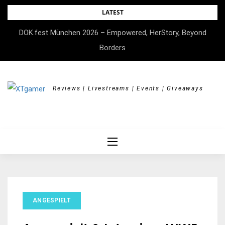
Skip
LATEST
to
DOK.fest München 2026 – Empowered, HerStory, Beyond
content
Borders
Reviews | Livestreams | Events | Giveaways
ANGESPIELT