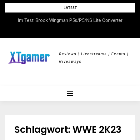
Skip
LATEST
to
DOK.fest München 2026 – Empowered, HerStory, Beyond
Im Test: Brook Wingman P5s/P5/NS Lite Converter
content
Borders
Reviews | Livestreams | Events |
Giveaways
Schlagwort:
WWE 2K23