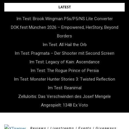
Skip
LATEST
to
Im Test: Brook Wingman P5s/P5/NS Lite Converter
content
DOK.fest München 2026 – Empowered, HerStory, Beyond
Borders
Im Test: All Hail the Orb
Im Test: Pragmata – Der Shooter mit Second Screen
Im Test: Legacy of Kain: Ascendance
Im Test: The Rogue Prince of Persia
Im Test: Monster Hunter Stories 3: Twisted Reflection
Im Test: Reanimal
Zelluloitis: Das Verschwinden des Josef Mengele
Angespielt: 1348 Ex Voto
Reviews | Livestreams | Events | Giveaways