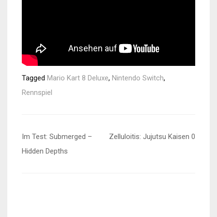
Tagged
Mario Kart 8 Deluxe
,
Nintendo Switch
,
Rennspiel
Beitragsnavigation
Im Test: Submerged –
Zelluloitis: Jujutsu Kaisen 0
Hidden Depths