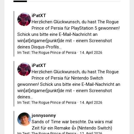
iPatXT
Herzlichen Glückwunsch, du hast The Rogue
Prince of Persia für PlayStation 5 gewonnen!
Schick uns bitte eine E-Mail-Nachricht an
win[at]xtgamer[punkt]de mit - einem Screenshot
deines Disqus-Profils...
Im Test: The Rogue Prince of Persia
·
14. April 2026
iPatXT
Herzlichen Glückwunsch, du hast The Rogue
Prince of Persia für Nintendo Switch
gewonnen! Schick uns bitte eine E-Mail-Nachricht an
win[at]xtgamer[punkt]de mit - einem Screenshot
deines...
Im Test: The Rogue Prince of Persia
·
14. April 2026
jonnysonny
Sands of Time war beschte. Da wärs mal
Zeit für ein Remake 👍 (Nintendo Switch)
Im Test: The Rogue Prince of Persia
·
12. April 2026