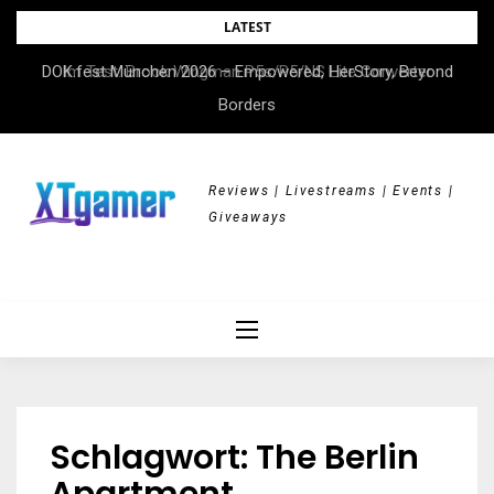
Skip
LATEST
to
DOK.fest München 2026 – Empowered, HerStory, Beyond
Im Test: Brook Wingman P5s/P5/NS Lite Converter
content
Borders
Reviews | Livestreams | Events |
Giveaways
Schlagwort:
The Berlin