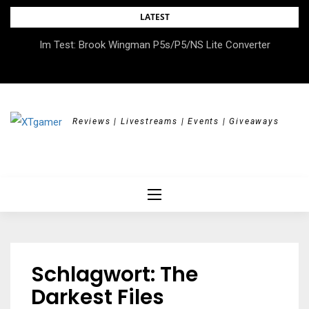
Skip
LATEST
to
DOK.fest München 2026 – Empowered, HerStory, Beyond
Im Test: Brook Wingman P5s/P5/NS Lite Converter
content
Borders
Reviews | Livestreams | Events | Giveaways
Schlagwort:
The
Darkest Files