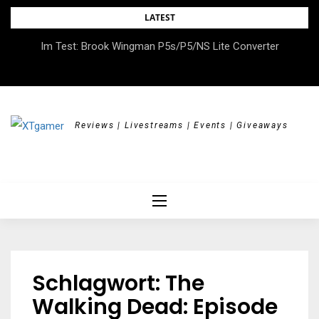
Skip
LATEST
to
DOK.fest München 2026 – Empowered, HerStory, Beyond
Im Test: Brook Wingman P5s/P5/NS Lite Converter
content
Borders
Reviews | Livestreams | Events | Giveaways
Schlagwort:
The
Walking Dead: Episode