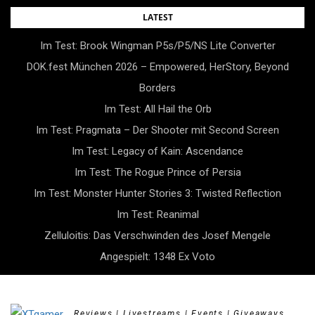
Skip
LATEST
to
Im Test: Brook Wingman P5s/P5/NS Lite Converter
content
DOK.fest München 2026 – Empowered, HerStory, Beyond
Borders
Im Test: All Hail the Orb
Im Test: Pragmata – Der Shooter mit Second Screen
Im Test: Legacy of Kain: Ascendance
Im Test: The Rogue Prince of Persia
Im Test: Monster Hunter Stories 3: Twisted Reflection
Im Test: Reanimal
Zelluloitis: Das Verschwinden des Josef Mengele
Angespielt: 1348 Ex Voto
Reviews | Livestreams | Events | Giveaways