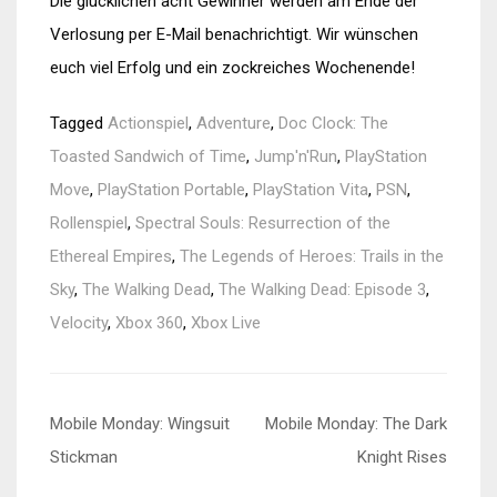
Die glücklichen acht Gewinner werden am Ende der
Verlosung per E-Mail benachrichtigt. Wir wünschen
euch viel Erfolg und ein zockreiches Wochenende!
Tagged
Actionspiel
,
Adventure
,
Doc Clock: The
Toasted Sandwich of Time
,
Jump'n'Run
,
PlayStation
Move
,
PlayStation Portable
,
PlayStation Vita
,
PSN
,
Rollenspiel
,
Spectral Souls: Resurrection of the
Ethereal Empires
,
The Legends of Heroes: Trails in the
Sky
,
The Walking Dead
,
The Walking Dead: Episode 3
,
Velocity
,
Xbox 360
,
Xbox Live
Beitragsnavigation
Mobile Monday: Wingsuit
Mobile Monday: The Dark
Stickman
Knight Rises