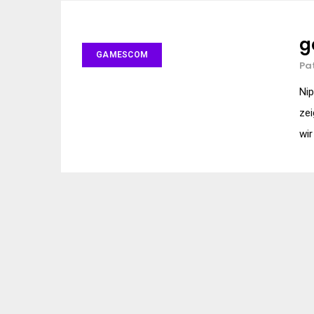
g
GAMESCOM
Pa
Nip
zei
wir