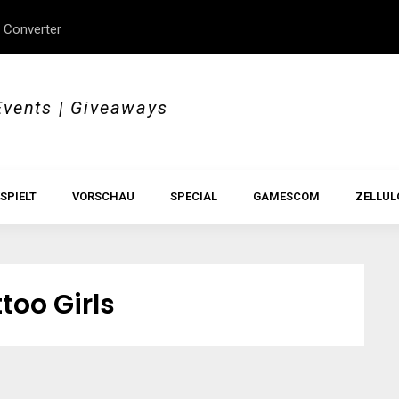
 Converter
erStory, Beyond Borders
Im Test: All Hail the Orb
Events | Giveaways
SPIELT
VORSCHAU
SPECIAL
GAMESCOM
ZELLUL
too Girls