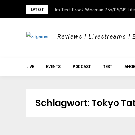
Skip
LATEST
Im Test: Brook Wingman P5s/P5/NS Lite
DOK.fest München 2026 – Empowered, H
to
content
Reviews | Livestreams | 
LIVE
EVENTS
PODCAST
TEST
ANGE
Schlagwort:
Tokyo Tat