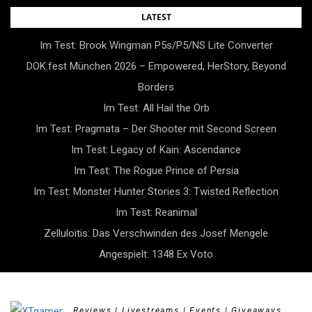
Skip
LATEST
to
Im Test: Brook Wingman P5s/P5/NS Lite Converter
content
DOK.fest München 2026 – Empowered, HerStory, Beyond
Borders
Im Test: All Hail the Orb
Im Test: Pragmata – Der Shooter mit Second Screen
Im Test: Legacy of Kain: Ascendance
Im Test: The Rogue Prince of Persia
Im Test: Monster Hunter Stories 3: Twisted Reflection
Im Test: Reanimal
Zelluloitis: Das Verschwinden des Josef Mengele
Angespielt: 1348 Ex Voto
Reviews | Livestreams | Events | Giveaways