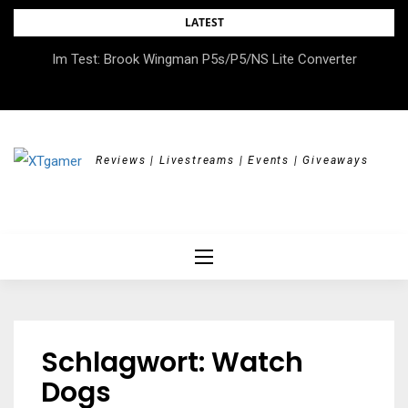
Skip
LATEST
to
DOK.fest München 2026 – Empowered, HerStory, Beyond
Im Test: Brook Wingman P5s/P5/NS Lite Converter
content
Borders
Reviews | Livestreams | Events | Giveaways
Schlagwort:
Watch
Dogs