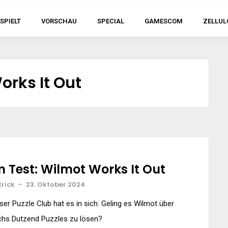
SPIELT
VORSCHAU
SPECIAL
GAMESCOM
ZELLUL
rks It Out
m Test: Wilmot Works It Out
trick
-
23. Oktober 2024
ser Puzzle Club hat es in sich: Geling es Wilmot über
chs Dutzend Puzzles zu lösen?