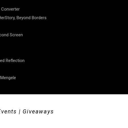
 Converter
erStory, Beyond Borders
econd Screen
ed Reflection
f Mengele
Events | Giveaways