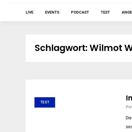
LIVE
EVENTS
PODCAST
TEST
ANGE
Schlagwort:
Wilmot Wo
I
TEST
Pa
Die
se