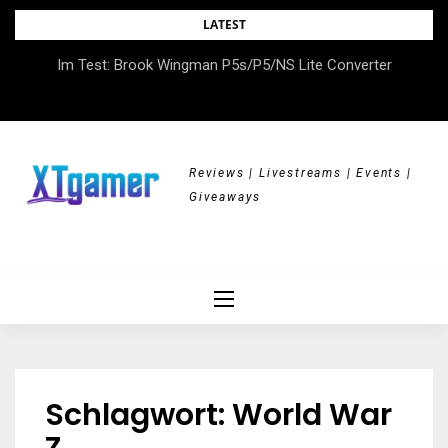
Skip
LATEST
to
DOK.fest München 2026 – Empowered, HerStory, Beyond
Im Test: Brook Wingman P5s/P5/NS Lite Converter
content
Borders
Reviews | Livestreams | Events |
Giveaways
Schlagwort:
World War