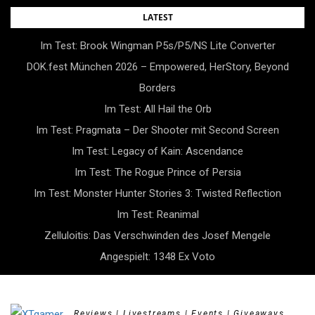
Skip
LATEST
to
Im Test: Brook Wingman P5s/P5/NS Lite Converter
content
DOK.fest München 2026 – Empowered, HerStory, Beyond
Borders
Im Test: All Hail the Orb
Im Test: Pragmata – Der Shooter mit Second Screen
Im Test: Legacy of Kain: Ascendance
Im Test: The Rogue Prince of Persia
Im Test: Monster Hunter Stories 3: Twisted Reflection
Im Test: Reanimal
Zelluloitis: Das Verschwinden des Josef Mengele
Angespielt: 1348 Ex Voto
Reviews | Livestreams | Events | Giveaways