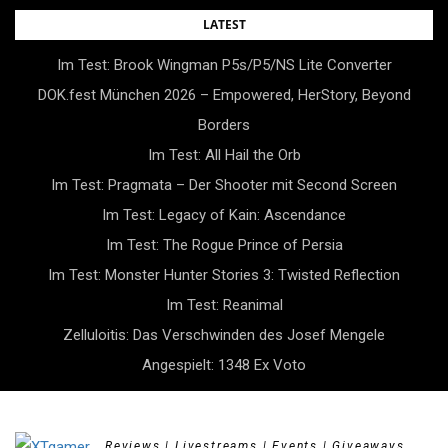
Skip
LATEST
to
Im Test: Brook Wingman P5s/P5/NS Lite Converter
content
DOK.fest München 2026 – Empowered, HerStory, Beyond
Borders
Im Test: All Hail the Orb
Im Test: Pragmata – Der Shooter mit Second Screen
Im Test: Legacy of Kain: Ascendance
Im Test: The Rogue Prince of Persia
Im Test: Monster Hunter Stories 3: Twisted Reflection
Im Test: Reanimal
Zelluloitis: Das Verschwinden des Josef Mengele
Angespielt: 1348 Ex Voto
Reviews | Livestreams | Events | Giveaways