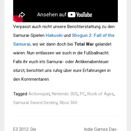
Verpasst auch nicht unsere Berichterstattung zu den
Samurai-Spielen
Hakuoki
und
Shogun 2: Fall of the
Samurai
, wo wir dann doch bei
Total War
gelandet
wären. Nun entlassen wir euch in die Fußballnacht.
Falls ihr euch in’s Samurai- oder Antikenabenteuer
stürzt, berichtet uns ruhig über eure Erfahrungen in
den Kommentaren.
Tagged
Actionspiel
,
Nintendo 3DS
,
PC
,
Rock of Ages
,
Samurai Sword Destiny
,
Xbox 360
Beitragsnavigation
E3 2012: Die
Indie Games Day-