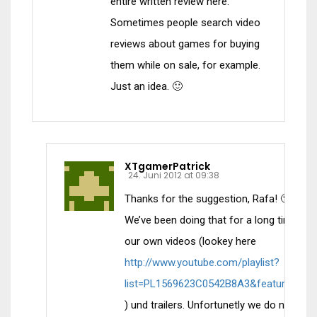
entire written review here.
Sometimes people search video
reviews about games for buying
them while on sale, for example.
Just an idea. 🙂
XTgamerPatrick
24. Juni 2012 at 09:38
Thanks for the suggestion, Rafa! 🙂
We’ve been doing that for a long time on
our own videos (lookey here
http://www.youtube.com/playlist?
list=PL1569623C0542B8A3&feature=plcp
) und trailers. Unfortunetly we do not