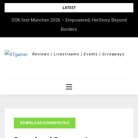
Skip
LATEST
to
DOK.fest München 2026 – Empowered, HerStory, Beyond
content
Borders
Reviews | Livestreams | Events | Giveaways
DOWNLOAD DONNERSTAG