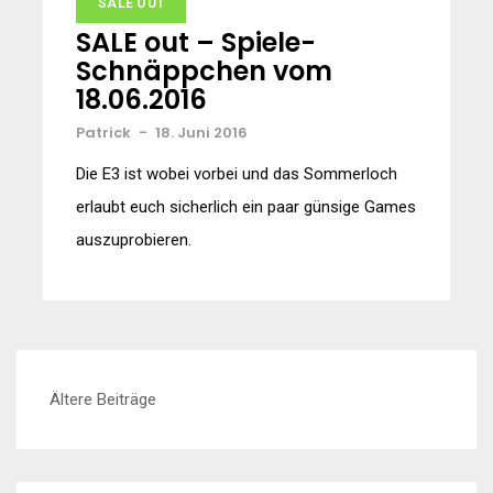
SALE OUT
SALE out – Spiele-
Schnäppchen vom
18.06.2016
Patrick
-
18. Juni 2016
Die E3 ist wobei vorbei und das Sommerloch
erlaubt euch sicherlich ein paar günsige Games
auszuprobieren.
Beitragsnavigation
Ältere Beiträge