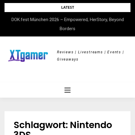
Skip
LATEST
to
DOK.fest München 2026 – Empowered, HerStory, Beyond
content
Borders
Reviews | Livestreams | Events |
Giveaways
Schlagwort:
Nintendo