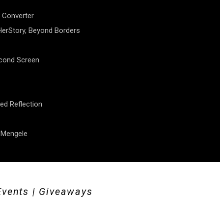
 Converter
erStory, Beyond Borders
econd Screen
ed Reflection
f Mengele
Events | Giveaways