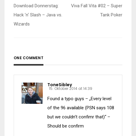
Beitragsnavigation
Download Donnerstag:
Viva Fall Vita #02 – Super
Hack ’n‘ Slash – Java vs.
Tank Poker
Wizards
ONE COMMENT
ToneSibley
15. Oktober 2014 at 14:39
Found a typo guys – „Every level
of the 96 available (PSN says 108
but we couldn’t confimr that)“ –
Should be confirm