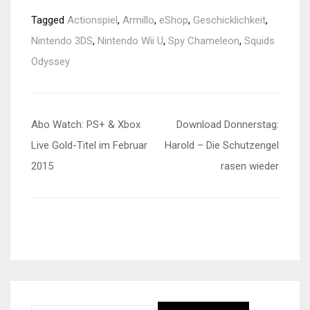
Tagged
Actionspiel
,
Armillo
,
eShop
,
Geschicklichkeit
,
Nintendo 3DS
,
Nintendo Wii U
,
Spy Chameleon
,
Squids
Odyssey
Beitragsnavigation
Abo Watch: PS+ & Xbox
Download Donnerstag:
Live Gold-Titel im Februar
Harold – Die Schutzengel
2015
rasen wieder