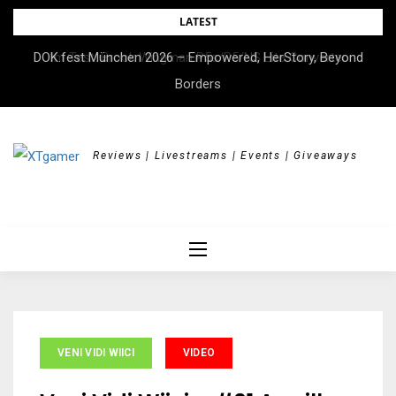
Skip
LATEST
to
DOK.fest München 2026 – Empowered, HerStory, Beyond
Im Test: Brook Wingman P5s/P5/NS Lite Converter
content
Borders
Reviews | Livestreams | Events | Giveaways
VENI VIDI WIICI
VIDEO