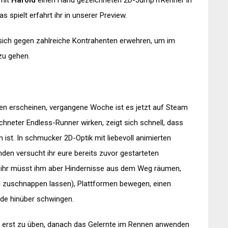
 mit
Harold
einen Hand gezeichneten 2D-Jump’n’Renner in
 spielt erfahrt ihr in unserer Preview.
 sich gegen zahlreiche Kontrahenten erwehren, um im
 zu gehen.
en erscheinen, vergangene Woche ist es jetzt auf Steam
chneter Endless-Runner wirken, zeigt sich schnell, dass
n ist. In schmucker 2D-Optik mit liebevoll animierten
den versucht ihr eure bereits zuvor gestarteten
e, ihr müsst ihm aber Hindernisse aus dem Weg räumen,
dil zuschnappen lassen), Plattformen bewegen, einen
nde hinüber schwingen.
s erst zu üben, danach das Gelernte im Rennen anwenden