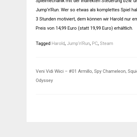
Spielmechanik mit der indirekten Steuerung bzw. un
Jump’n’Run. Wer so etwas als komplettes Spiel h
3 Stunden motiviert, dem können wir Harold nur e
Preis von 14,99 Euro (statt 19,99 Euro) erhältlich.
Tagged
Harold
,
Jump'n'Run
,
PC
,
Steam
Beitragsnavigation
Veni Vidi Wiici – #01 Armillo, Spy Chameleon, Squ
Odyssey