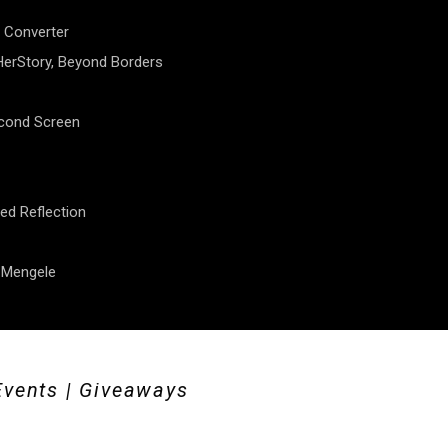
 Converter
erStory, Beyond Borders
econd Screen
ed Reflection
f Mengele
Events | Giveaways