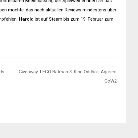
mittelbaren Beeinflussung der Spielwelt erinnert an das
aben möchte, das nach aktuellen Reviews mindestens über
mpfehlen.
Harold
ist auf Steam bis zum 19. Februar zum
ids
Giveaway: LEGO Batman 3, King Oddball, Agarest
GoW2