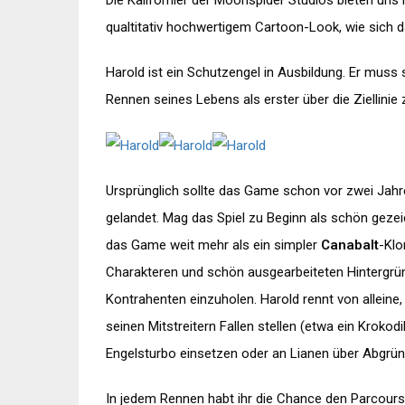
Die Kalifornier der Moonspider Studios bieten uns
qualtitativ hochwertigem Cartoon-Look, wie sich das
Harold ist ein Schutzengel in Ausbildung. Er muss
Rennen seines Lebens als erster über die Ziellinie
Ursprünglich sollte das Game schon vor zwei Jahr
gelandet. Mag das Spiel zu Beginn als schön gezei
das Game weit mehr als ein simpler
Canabalt
-Klo
Charakteren und schön ausgearbeiteten Hintergrün
Kontrahenten einzuholen. Harold rennt von allein
seinen Mitstreitern Fallen stellen (etwa ein Kroko
Engelsturbo einsetzen oder an Lianen über Abgrü
In jedem Rennen habt ihr die Chance den Parcour