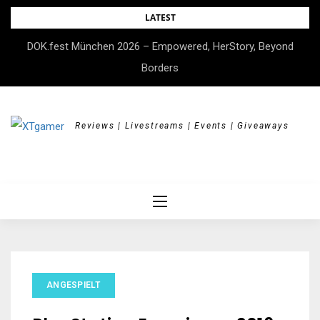
Skip
LATEST
to
DOK.fest München 2026 – Empowered, HerStory, Beyond
content
Borders
Reviews | Livestreams | Events | Giveaways
ANGESPIELT