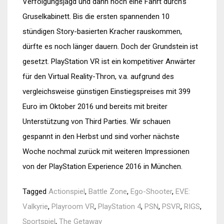
Verfolgungsjagd und dann noch eine Fahrt durch’s
Gruselkabinett. Bis die ersten spannenden 10
stündigen Story-basierten Kracher rauskommen,
dürfte es noch länger dauern. Doch der Grundstein ist
gesetzt. PlayStation VR ist ein kompetitiver Anwärter
für den Virtual Reality-Thron, v.a. aufgrund des
vergleichsweise günstigen Einstiegspreises mit 399
Euro im Oktober 2016 und bereits mit breiter
Unterstützung von Third Parties. Wir schauen
gespannt in den Herbst und sind vorher nächste
Woche nochmal zurück mit weiteren Impressionen
von der PlayStation Experience 2016 in München.
Tagged
Actionspiel
,
Battle Zone
,
Ego-Shooter
,
EVE:
Valkyrie
,
Playroom VR
,
PlayStation 4
,
PSN
,
PSVR
,
RIGS
,
Sportspiel
,
The Getaway