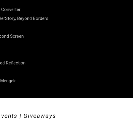
 Converter
erStory, Beyond Borders
econd Screen
ed Reflection
f Mengele
Events | Giveaways