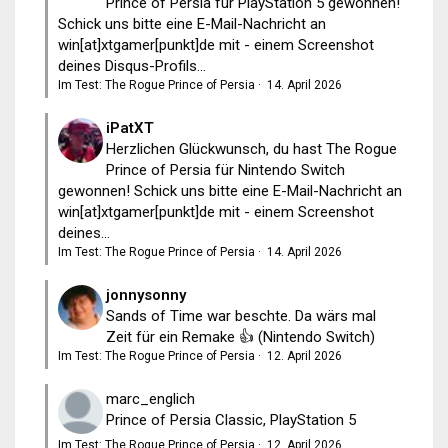
Prince of Persia für PlayStation 5 gewonnen!
Schick uns bitte eine E-Mail-Nachricht an
win[at]xtgamer[punkt]de mit - einem Screenshot
deines Disqus-Profils...
Im Test: The Rogue Prince of Persia
·
14. April 2026
iPatXT
Herzlichen Glückwunsch, du hast The Rogue
Prince of Persia für Nintendo Switch
gewonnen! Schick uns bitte eine E-Mail-Nachricht an
win[at]xtgamer[punkt]de mit - einem Screenshot
deines...
Im Test: The Rogue Prince of Persia
·
14. April 2026
jonnysonny
Sands of Time war beschte. Da wärs mal
Zeit für ein Remake 👍 (Nintendo Switch)
Im Test: The Rogue Prince of Persia
·
12. April 2026
marc_englich
Prince of Persia Classic, PlayStation 5
Im Test: The Rogue Prince of Persia
·
12. April 2026