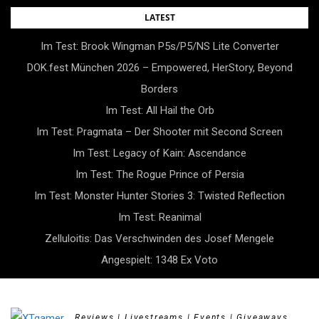
Skip
LATEST
to
Im Test: Brook Wingman P5s/P5/NS Lite Converter
content
DOK.fest München 2026 – Empowered, HerStory, Beyond
Borders
Im Test: All Hail the Orb
Im Test: Pragmata – Der Shooter mit Second Screen
Im Test: Legacy of Kain: Ascendance
Im Test: The Rogue Prince of Persia
Im Test: Monster Hunter Stories 3: Twisted Reflection
Im Test: Reanimal
Zelluloitis: Das Verschwinden des Josef Mengele
Angespielt: 1348 Ex Voto
Reviews | Livestreams | Events | Giveaways