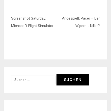
Beitragsnavigation
Screenshot Saturday:
Angespielt: Pacer – Der
Microsoft Flight Simulator
Wipeout-Killer?
Suchen
nach: