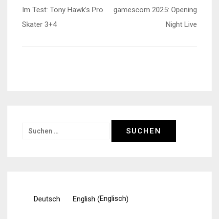
Beitragsnavigation
Im Test: Tony Hawk’s Pro
gamescom 2025: Opening
Skater 3+4
Night Live
Suchen
nach:
Englisch
Deutsch
English
(
)