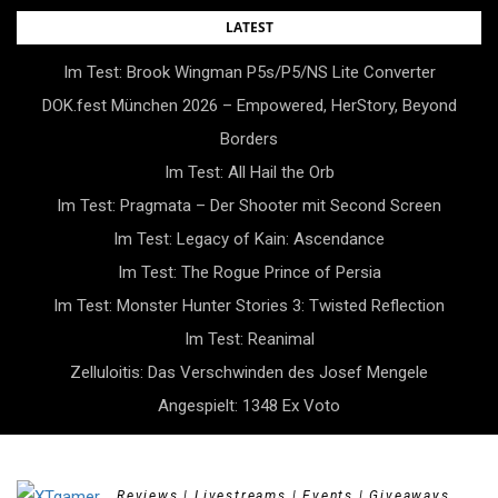
Skip
LATEST
to
Im Test: Brook Wingman P5s/P5/NS Lite Converter
content
DOK.fest München 2026 – Empowered, HerStory, Beyond
Borders
Im Test: All Hail the Orb
Im Test: Pragmata – Der Shooter mit Second Screen
Im Test: Legacy of Kain: Ascendance
Im Test: The Rogue Prince of Persia
Im Test: Monster Hunter Stories 3: Twisted Reflection
Im Test: Reanimal
Zelluloitis: Das Verschwinden des Josef Mengele
Angespielt: 1348 Ex Voto
Reviews | Livestreams | Events | Giveaways