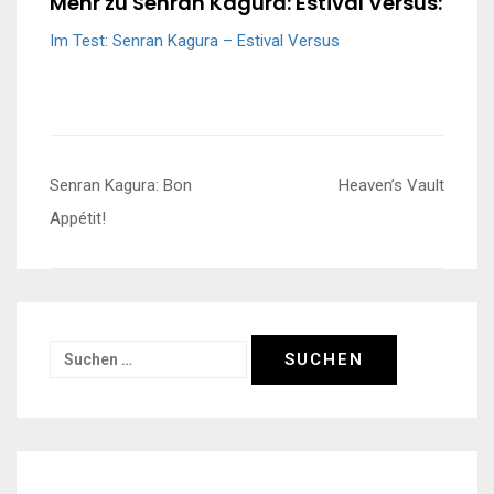
Mehr zu Senran Kagura: Estival Versus:
Im Test: Senran Kagura – Estival Versus
Beitragsnavigation
Senran Kagura: Bon
Heaven’s Vault
Appétit!
Suchen
nach: