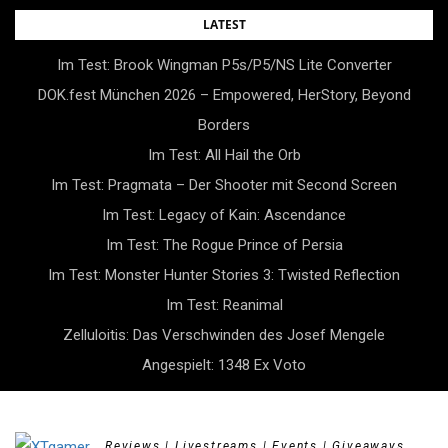
Skip
LATEST
to
Im Test: Brook Wingman P5s/P5/NS Lite Converter
content
DOK.fest München 2026 – Empowered, HerStory, Beyond
Borders
Im Test: All Hail the Orb
Im Test: Pragmata – Der Shooter mit Second Screen
Im Test: Legacy of Kain: Ascendance
Im Test: The Rogue Prince of Persia
Im Test: Monster Hunter Stories 3: Twisted Reflection
Im Test: Reanimal
Zelluloitis: Das Verschwinden des Josef Mengele
Angespielt: 1348 Ex Voto
Reviews | Livestreams | Events | Giveaways