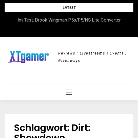
Skip
LATEST
to
DOK.fest München 2026 – Empowered, HerStory, Beyond
Im Test: Brook Wingman P5s/P5/NS Lite Converter
content
Borders
Reviews | Livestreams | Events |
Giveaways
Schlagwort:
Dirt: