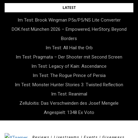
Skip
LATEST
to
Im Test: Brook Wingman P5s/P5/NS Lite Converter
content
DOK.fest München 2026 – Empowered, HerStory, Beyond
Borders
Im Test: All Hail the Orb
Im Test: Pragmata – Der Shooter mit Second Screen
Im Test: Legacy of Kain: Ascendance
Im Test: The Rogue Prince of Persia
Im Test: Monster Hunter Stories 3: Twisted Reflection
Im Test: Reanimal
Zelluloitis: Das Verschwinden des Josef Mengele
Angespielt: 1348 Ex Voto
Reviews | Livestreams | Events | Giveaways