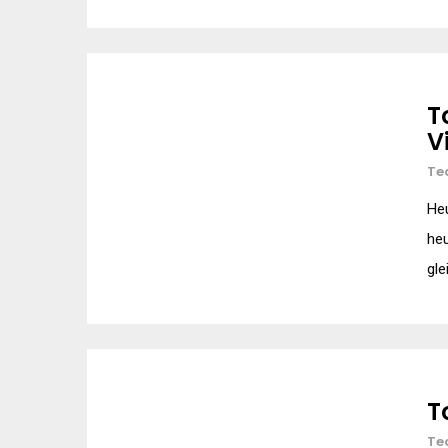
T
V
Te
Heu
heu
gle
T
Te