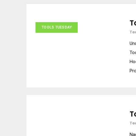
T
TOOLS TUESDAY
Te
Und
To
Hos
Pro
T
Te
Nac