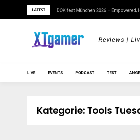
Skip
LATEST
DOK.fest München 2026 – Empowered, H
to
content
Reviews | Li
LIVE
EVENTS
PODCAST
TEST
ANGE
Kategorie:
Tools Tues