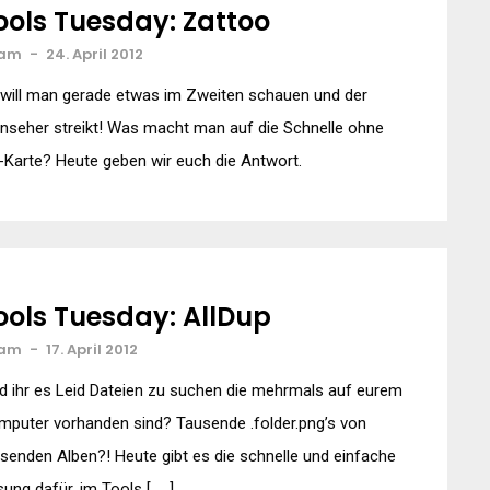
ools Tuesday: Zattoo
am
-
24. April 2012
will man gerade etwas im Zweiten schauen und der
nseher streikt! Was macht man auf die Schnelle ohne
Karte? Heute geben wir euch die Antwort.
ools Tuesday: AllDup
am
-
17. April 2012
d ihr es Leid Dateien zu suchen die mehrmals auf eurem
puter vorhanden sind? Tausende .folder.png’s von
senden Alben?! Heute gibt es die schnelle und einfache
ung dafür, im Tools [ … ]