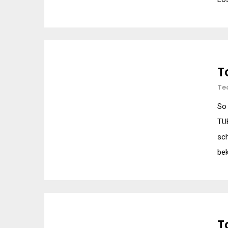
T
Te
So 
TUE
sch
bek
T