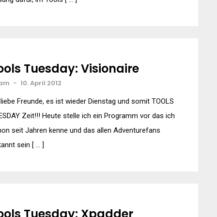
ools Tuesday: Visionaire
am
-
10. April 2012
liebe Freunde, es ist wieder Dienstag und somit TOOLS
SDAY Zeit!!! Heute stelle ich ein Programm vor das ich
on seit Jahren kenne und das allen Adventurefans
annt sein [ … ]
ools Tuesday: Xpadder