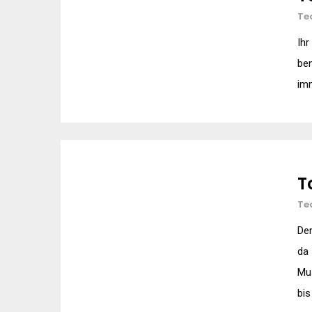
Te
Ihr
ben
imm
T
Te
Der
da
Mu
bis