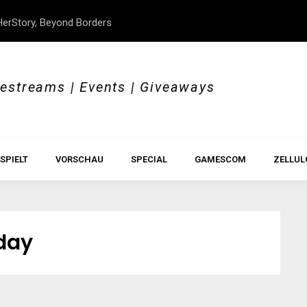
erStory, Beyond Borders
Im Test: All Hail the Orb
vestreams | Events | Giveaways
SPIELT
VORSCHAU
SPECIAL
GAMESCOM
ZELLUL
day