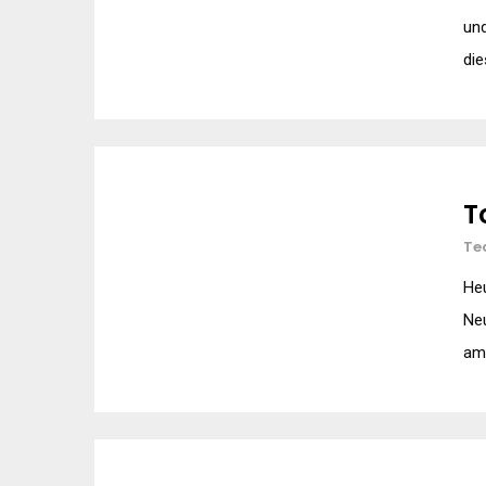
und
die
T
Te
Heu
Neu
am 