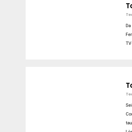
T
Te
Da 
Fer
TV-
T
Te
Sei
Com
tau
Lös