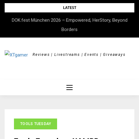
Skip
LATEST
to
DOK.fest München 2026 – Empowered, HerStory, Beyond
Im Test: Brook Wingman P5s/P5/NS Lite Converter
content
Borders
Reviews | Livestreams | Events | Giveaways
TOOLS TUESDAY