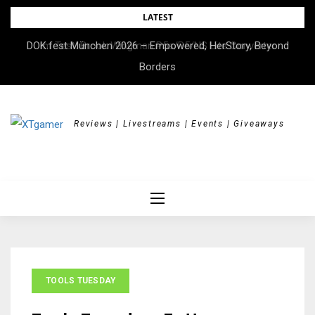
Skip
LATEST
to
DOK.fest München 2026 – Empowered, HerStory, Beyond
Im Test: Brook Wingman P5s/P5/NS Lite Converter
content
Borders
Reviews | Livestreams | Events | Giveaways
TOOLS TUESDAY