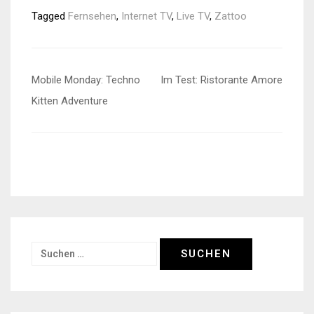
Tagged
Fernsehen
,
Internet TV
,
Live TV
,
Zattoo
Beitragsnavigation
Mobile Monday: Techno
Im Test: Ristorante Amore
Kitten Adventure
Suchen
nach: