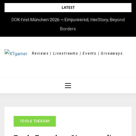
Skip
LATEST
to
DOK.fest München 2026 – Empowered, HerStory, Beyond
Im Test: Brook Wingman P5s/P5/NS Lite Converter
content
Borders
Reviews | Livestreams | Events | Giveaways
TOOLS TUESDAY