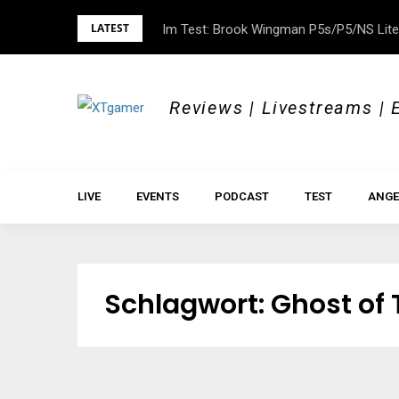
Skip
LATEST
Im Test: Brook Wingman P5s/P5/NS Lite
DOK.fest München 2026 – Empowered, H
to
content
Reviews | Livestreams | 
LIVE
EVENTS
PODCAST
TEST
ANGE
Schlagwort:
Ghost of