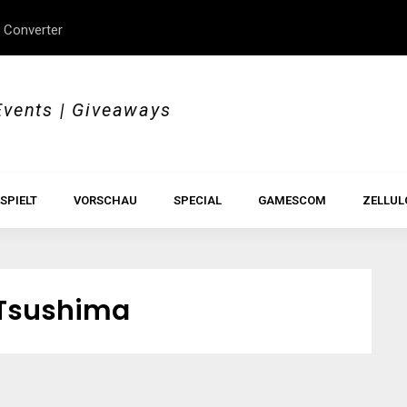
 Converter
erStory, Beyond Borders
Im Test: All Hail the Orb
Events | Giveaways
SPIELT
VORSCHAU
SPECIAL
GAMESCOM
ZELLUL
 Tsushima