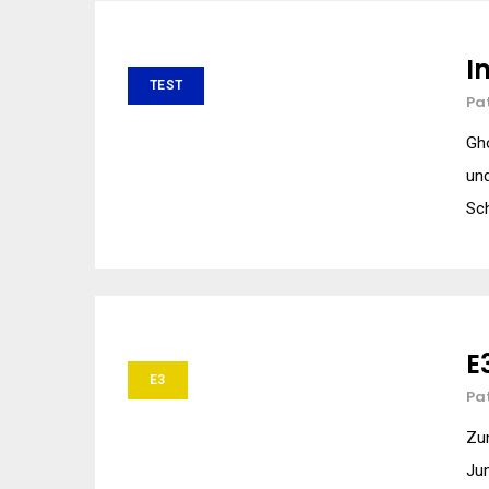
I
TEST
Pa
Gho
und
Sch
E
E3
Pa
Zum
Jun